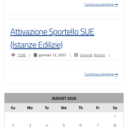
Continua a leggere
Attivazione Sportello SUE
(Istanze Edilizie)
1558
|
gennaio 12, 2023
|
General
,
Notizie
|
Continua a leggere
AUGUST
2026
Su
Mo
Tu
We
Th
Fr
Sa
1
2
3
4
5
6
7
8