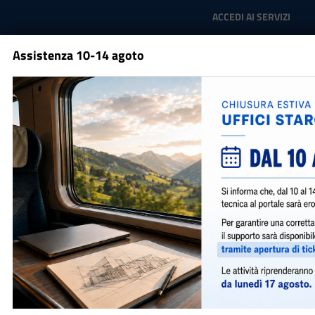
Salta al contenuto principale
ACCEDI AI SERVIZI
Assistenza 10-14 agoto
Comune di
Laigueglia
Menu
Portale per la presentazione
delle istanze comunali in
digitale
Presenta qualsiasi istanza, a qualsiasi ora, in
qualsiasi luogo, da qualsiasi device.