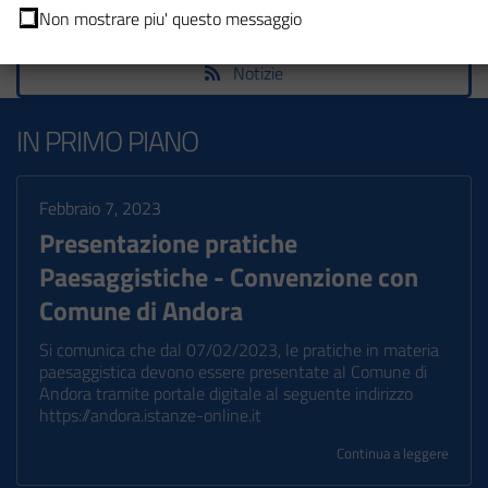
Sportelli
Non mostrare piu' questo messaggio
Notizie
IN PRIMO PIANO
Febbraio 7, 2023
Presentazione pratiche
Paesaggistiche - Convenzione con
Comune di Andora
Si comunica che dal 07/02/2023, le pratiche in materia
paesaggistica devono essere presentate al Comune di
Andora tramite portale digitale al seguente indirizzo
https://andora.istanze-online.it
Continua a leggere